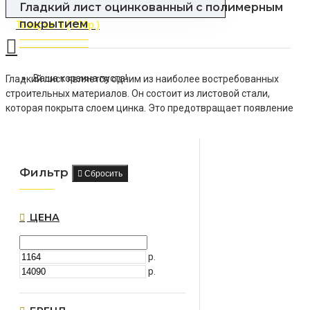
Гладкий лист оцинкованный с полимерным
покрытием
Товаров: 0 (0.00р.)
Ваша корзина пуста!
Гладкий лист является одним из наиболее востребованных
строительных материалов. Он состоит из листовой стали,
которая покрыта слоем цинка. Это предотвращает появление
ржавчины и значительно продлевает срок эксплуатации
изделия. Для обеспечения дополнительной защиты и придания
листу цвета, материал покрывается полимером. Полимерное
покрытие может присутствовать на одной или на обеих
Фильтр
Сбросить
сторонах листа.
ЦЕНА
р.
р.