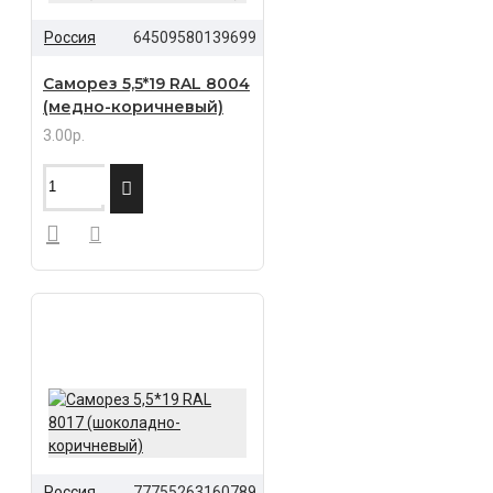
Россия
64509580139699
Саморез 5,5*19 RAL 8004
(медно-коричневый)
3.00р.
Россия
77755263160789