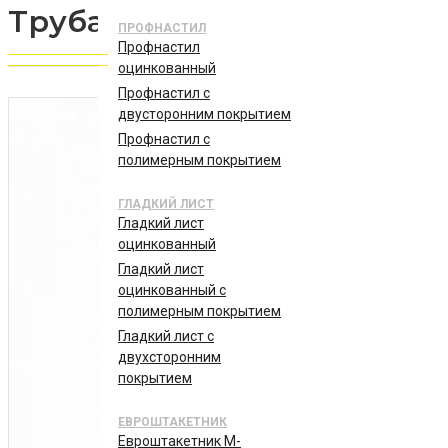
Труба круглая ВГП 20*2,5 м
ПРОФНАСТИЛ
Профнастил
оцинкованный
Профнастил с
двусторонним покрытием
Профнастил с
полимерным покрытием
ГЛАДКИЙ ЛИСТ
Гладкий лист
оцинкованный
Гладкий лист
оцинкованный с
полимерным покрытием
Гладкий лист с
двухсторонним
покрытием
ЕВРОШТАКЕТНИК
Евроштакетник М-