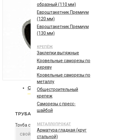
образный (110 мм)
Евроштакетник Премиум
(120 мм)
Евроштакетник Премиум
(130 мм)
КРЕПЁЖ
Заклепки вытяжные
Кровельные саморезы по
дереву
Кровельные саморезы по
металлу
ОПИСАНИЕ
ХАРАКТЕРИСТИКИ
ОТЗЫВЫ
Общестроительный
крепеж
Саморезы с пресс-
шайбой
ТРУБА КРУГЛАЯ ВГП 20*2,5 ММ (6 МЕТРОВ)
МЕТАЛЛОПРОКАТ
Труба стальная круглая водогазопроводная для прокладки
Арматура гладкая (круг
коммуникаций. ГОСТ 3262-75. Марка стали Ст2пс-5. В марк
СВОЙСТВА
стальной)
указывается внутренний диаметр и толщина стенки. Толщин