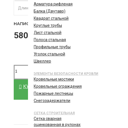
Арматура рифленая
диаметр (ДУ, условный проход): 20 мм
Длинна, м
6
Балка (Двутавр)
Квадрат стальной
НАПИСАТЬ ОТЗЫВ
Круглые трубы
580.00р.
Лист стальной
Полоса стальная
Профильные трубы
Уголок стальной
Швеллер
ЭЛЕМЕНТЫ БЕЗОПАСНОСТИ КРОВЛИ
Кровельные мостики
КУПИТЬ
Кровельные ограждения
Пожарные лестницы
Снегозадержатели
УТОЧНИТЬ ЦЕНУ ИЛИ Н
СЕТКА СТРОИТЕЛЬНАЯ
Сетка сварная
оцинкованная в рулонах